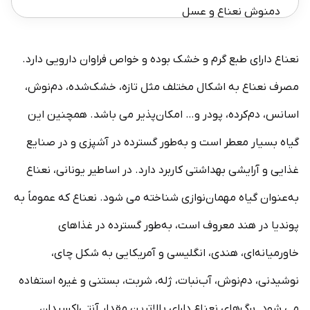
دمنوش نعناع و عسل
دمنوش نعناع و دارچین
نعناع دارای طبع گرم و خشک بوده و خواص فراوان دارویی دارد.
دمنوش نعناع و بابونه
مصرف نعناع به اشکال مختلف مثل تازه، خشک‌شده، دم‌نوش،
خواص دمنوش نعناع
اسانس، دم‌کرده، پودر و… امکان‌پذیر می باشد. همچنین این
گیاه بسیار معطر است و به‌طور گسترده در آشپزی و در صنایع
غذایی و آرایشی بهداشتی کاربرد دارد. در اساطیر یونانی، نعناع
به‌عنوان گیاه مهمان‌نوازی شناخته می شود. نعناع که عموماً به
پوندیا در هند معروف است، به‌طور گسترده در غذاهای
خاورمیانه‌ای، هندی، انگلیسی و آمریکایی به شکل چای،
نوشیدنی، دم‌نوش، آب‌نبات، ژله، شربت، بستنی و غیره استفاده
می شود. برگ‌های نعناع دارای بالاترین مقدار آنتی‌اکسیدان