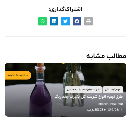
اشتراک‌گذاری:
مطالب مشابه
مطالعه: 6 دقیقه
انواع نوشیدنی
شربت های تابستانی مجلسی
طرز تهیه انواع شربت گل پنیرک چند رنگ
orkideh.restaurant
.
1399/06/11
35373 بازدید