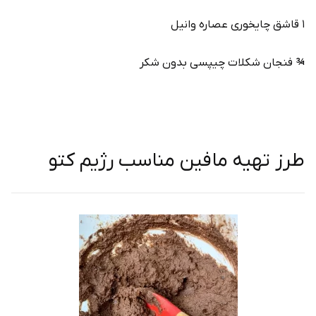
۱ قاشق چایخوری عصاره وانیل
¾ فنجان شکلات چیپسی بدون شکر
طرز تهیه مافین مناسب رژیم کتو