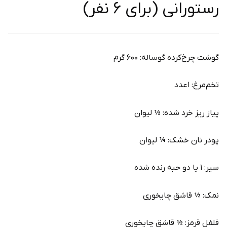
رستورانی (برای ۶ نفر)
گوشت چرخ‌کرده گوساله: ۶۰۰ گرم
تخم‌مرغ: ۱عدد
پیاز ریز خرد شده: ½ لیوان
پودر نان خشک: ¼ لیوان
سیر: ۱ یا دو حبه رنده شده
نمک: ½ قاشق چایخوری
فلفل قرمز: ½ قاشق چایخوری