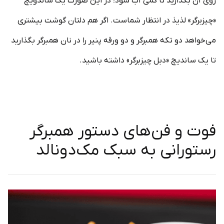
روی آن بگذارید تا کمی آب شود؛ در این صورت یک ساندویچ
«چیزبرگر» لذیذ در انتظار شماست. اگر هم دلتان گوشت بیشتری
می‌خواهد دو تکه همبرگر و دو ورقه پنیر را در نان همبرگر بگذارید
تا یک ساندیچ «دبل چیزبرگر» داشته باشید.
فوت و فن‌های دستور همبرگر
رستورانی به سبک مک‌دونالد