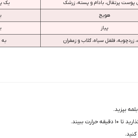
 پوست پرتقال، بادام و پسته، زرشک
یک پن
هویج
ی
پیاز
ی
 زردچوبه، فلفل سیاه، گلاب و زعفران
به م
بلمه بپزید.
رارت ببیند.
کنید.