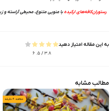
رستوران­‌کافه­‌های ارکیده
با منویی متنوع، محیطی آراسته و زیبا، میزبا
به این مقاله امتیاز دهید
۶
/ ۵.
۳.۸
مطالب مشابه
مطالعه: ۴ دقیقه