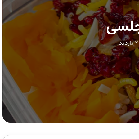
جلسی
دید