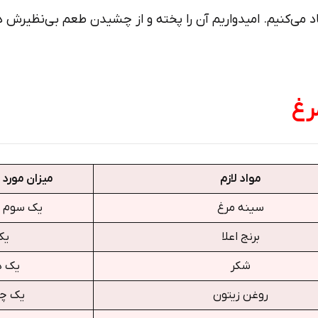
ی­‌کنیم. امیدواریم آن را پخته و از چشیدن طعم بی­‌نظیرش در ک
رغ
مواد لازم
میزان مورد 
سینه مرغ
یک سوم س
برنج اعلا
یک
شکر
یک د
روغن زیتون
یک چه