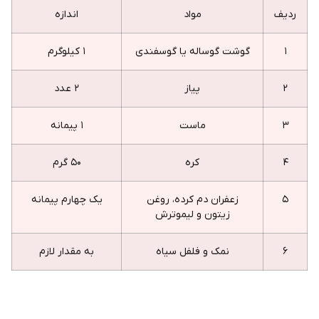
ردیف
مواد
اندازه
۱
گوشت گوساله یا گوسفندی
۱ کیلوگرم
۲
پیاز
۲ عدد
۳
ماست
۱ پیمانه
۴
کره
۵۰ گرم
۵
زعفران دم کرده، روغن
یک چهارم پیمانه
زیتون و لیموترش
۶
نمک و فلفل سیاه
به مقدار لازم