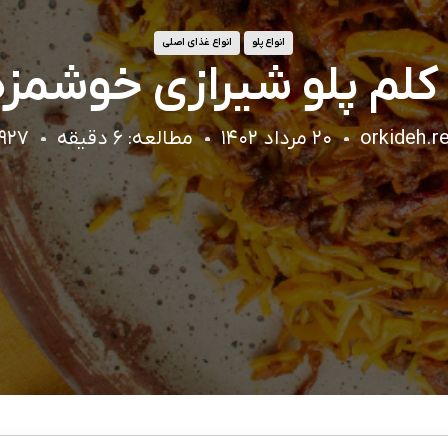
انواع پلو
انواع غذای اصلی
لم پلو شیرازی خوشمزه
orkideh.r
۲۰ مرداد ۱۴۰۲
مطالعه: ۶ دقیقه
۲۶۹۲۷ ب